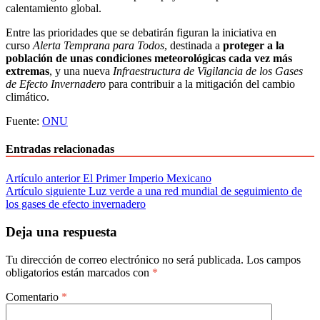
calentamiento global.
Entre las prioridades que se debatirán figuran la iniciativa en
curso
Alerta Temprana para Todos
, destinada a
proteger a la
población de unas condiciones meteorológicas cada vez más
extremas
, y una nueva
Infraestructura de Vigilancia de los Gases
de Efecto Invernadero
para contribuir a la mitigación del cambio
climático.
Fuente:
ONU
Entradas relacionadas
Navegación
Artículo anterior
El Primer Imperio Mexicano
Artículo siguiente
Luz verde a una red mundial de seguimiento de
de
los gases de efecto invernadero
entradas
Deja una respuesta
Tu dirección de correo electrónico no será publicada.
Los campos
obligatorios están marcados con
*
Comentario
*