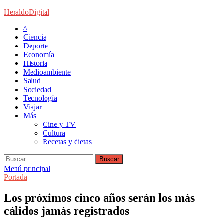
Saltar
HeraldoDigital
al
^
contenido
Ciencia
Deporte
Economía
Historia
Medioambiente
Salud
Sociedad
Tecnología
Viajar
Más
Cine y TV
Cultura
Recetas y dietas
Buscar:
Menú principal
Portada
Los próximos cinco años serán los más
cálidos jamás registrados