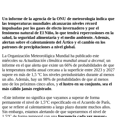
Un informe de la agencia de la ONU de meteorología indica que
las temperaturas mundiales alcanzarán niveles récord
impulsadas por los gases de efecto invernadero y por el
fenómeno natural de El Niño, lo que tendrá repercusiones en la
salud, la seguridad alimentaria y el medio ambiente. Además,
alertan sobre el calentamiento del Ártico y el cambio en los
patrones de precipitaciones a nivel global.
La Organización Meteorológica Mundial ha publicado este
miércoles su
Actualización climática mundial anual a decenal,
un
informe en el que alerta que existe un 66% de probabilidades de que
la temperatura media anual cercana a la superficie entre 2023 y 2027
supere en más de 1,5 °C los niveles preindustriales durante al menos
un año. Además, hay un 98% de probabilidades de que al menos
uno de los próximos cinco años, y
el lustro en su conjunto, sea el
más cálido jamás registrado
.
«Este informe no significa que vayamos a superar de forma
permanente el nivel de 1,5°C especificado en el Acuerdo de París,
que se refiere al calentamiento a largo plazo durante muchos años.
Sin embargo, estamos alertando de que superaremos el nivel de
1,5°C de forma temporal con una
frecuencia cada vez mayor
«,