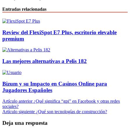
Entradas relacionadas
Review del FlexiSpot E7 Plus, escritorio elevable
premium
Las mejores alternativas a Pelis 182
Bizum y su Impacto en Casinos Online para
Jugadores Españoles
Navegación
Artículo anterior
¿Qué significa “gpi” en Facebook y otras redes
sociales?
de
Artículo siguiente
¿Qué son tecnologías de construcción?
entradas
Deja una respuesta