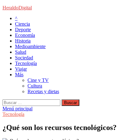
Saltar
HeraldoDigital
al
^
contenido
Ciencia
Deporte
Economía
Historia
Medioambiente
Salud
Sociedad
Tecnología
Viajar
Más
Cine y TV
Cultura
Recetas y dietas
Buscar:
Menú principal
Tecnología
¿Qué son los recursos tecnológicos?