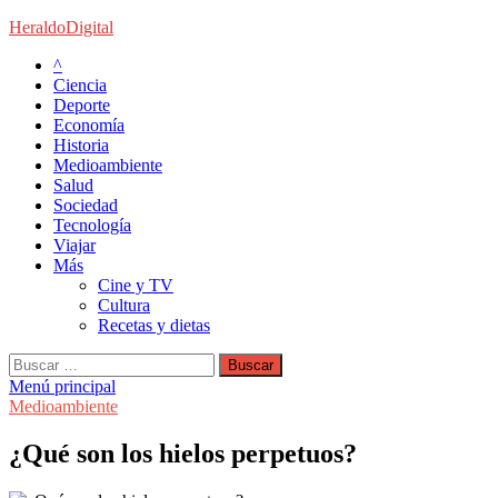
Saltar
HeraldoDigital
al
^
contenido
Ciencia
Deporte
Economía
Historia
Medioambiente
Salud
Sociedad
Tecnología
Viajar
Más
Cine y TV
Cultura
Recetas y dietas
Buscar:
Menú principal
Medioambiente
¿Qué son los hielos perpetuos?